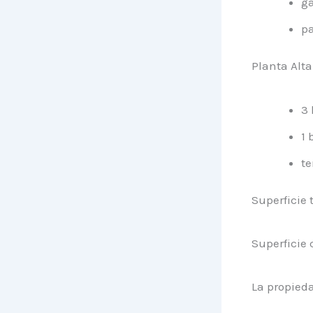
g
pa
Planta Alta
3 
1 
te
Superficie 
Superficie
La propieda