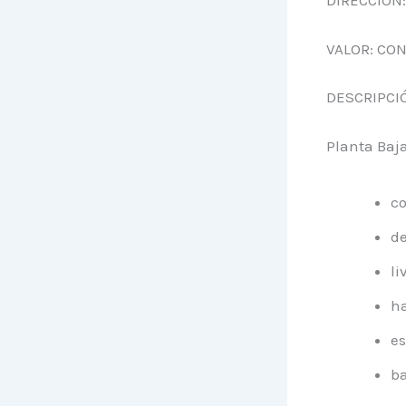
DIRECCIÓN: 
VALOR: CO
DESCRIPCI
Planta Baja
c
d
li
ha
es
b