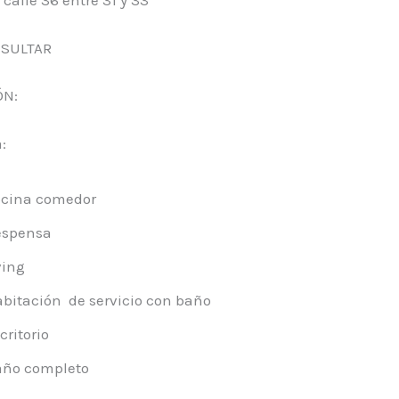
calle 36 entre 31 y 33
NSULTAR
ÓN:
:
ocina comedor
espensa
ving
bitación de servicio con baño
critorio
año completo